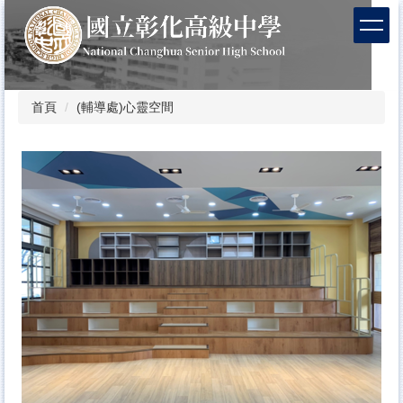
跳
到
主
要
內
容
首頁
(輔導處)心靈空間
區