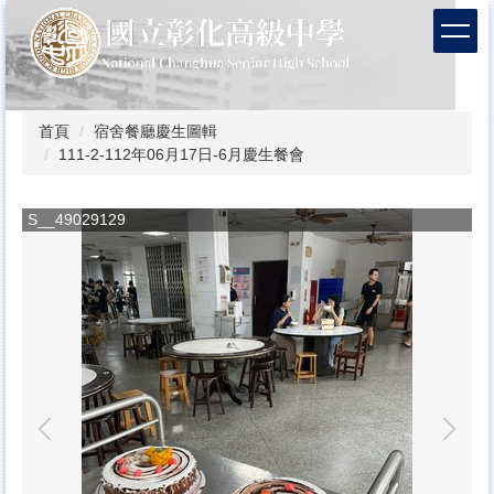
跳
到
主
要
內
容
首頁
宿舍餐廳慶生圖輯
區
111-2-112年06月17日-6月慶生餐會
S__49029129
S