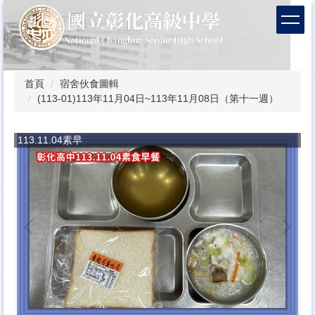
跳
到
主
要
內
容
首頁
宿舍伙食圖輯
區
(113-01)113年11月04日~113年11月08日（第十一週）
113.11.04素早
1