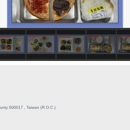
unty 500017 , Taiwan (R.O.C.)