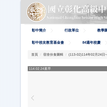
跳
到
主
要
內
容
彰中簡介
行政單位
教學
區
彰中校友教育基金會
84週年校慶
首頁
宿舍伙食圖輯
(113-02)114年02月2
114.02.24素早