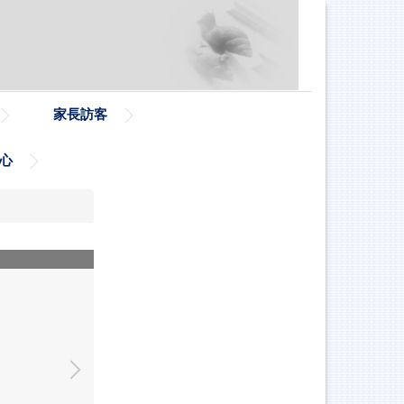
家長訪客
心
114.02.24午