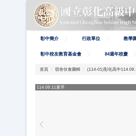
跳
到
主
要
內
容
彰中簡介
行政單位
教學
區
彰中校友教育基金會
84週年校慶
首頁
宿舍伙食圖輯
(114-01)彰化高中114.08
114.08.11素早