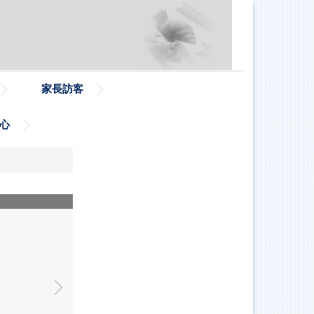
家長訪客
心
114.08.11午