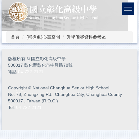
跳
到
主
要
內
容
首頁
(輔導處)心靈空間
升學備審資料參考區
區
版權所有
©
國立彰化高級中學
500017 彰化縣彰化市中興路78號
電話
04-722-2121
Copyright
©
National Changhua Senior High School
No. 78, Zhongxing Rd., Changhua City, Changhua County
500017 , Taiwan (R.O.C.)
Tel.
04-722-2121