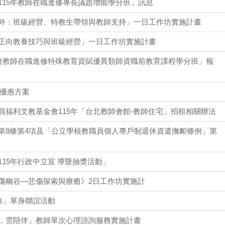
115年教師在職進修專長議題增能學分班」訊息
外：班級經營、特教生帶領與教師支持」一日工作坊實施計畫
正向教養技巧與班級經營」一日工作坊實施計畫
學校教師在職進修特殊教育資賦優異類師資職前教育課程學分班」報
卡優惠方案
福利文教基金會115年「台北教師會館-教師住宅」招租相關辦法
第8條第4項及「公立學校教職員個人專戶制退休資遣撫卹條例」第
15年行政中立宣 導暨抽獎活動」
傷幽谷—悲傷探索與療癒》2日工作坊實施計
路」單身聯誼活動
，雲陪伴」教師單次心理諮詢服務實施計畫