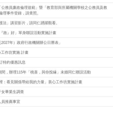
遵「公務員廉政倫理規範」暨「教育部與所屬機關學校之公務員及教
倫理事件登錄，請查照。
護法」講習影片，請同仁踴躍觀看。
見你『政』好」單身聯誼活動實施計畫
元2027年）政府行政機關辦公日曆表」
工作坊實施 計畫
訂特約優惠訊息
月期間，辦理115年「桃喜，與你投緣」未婚同仁聯誼活動
裡：看見關係帶給我的力量」衷心工作坊實施計畫
子女畢業生調查
人員推薦事宜