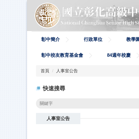
跳
到
主
要
內
容
彰中簡介
行政單位
教學
區
彰中校友教育基金會
84週年校慶
首頁
人事室公告
快速搜尋
人事室公告