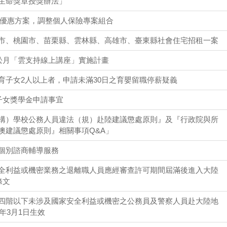
生命獎章授獎辦法」
安卡優惠方案，調整個人保險專案組合
市、桃園市、苗栗縣、雲林縣、高雄市、臺東縣社會住宅招租一案
訟月「雲支持線上講座」實施計畫
育子女2人以上者，申請未滿30日之育嬰留職停薪疑義
子女獎學金申請事宜
構）學校公務人員違法（規）赴陸建議懲處原則』及『行政院與所
澳建議懲處原則』相關事項Q&A」
個別諮商輔導服務
全利益或機密業務之退離職人員應經審查許可期間屆滿後進入大陸
條文
四階以下未涉及國家安全利益或機密之公務員及警察人員赴大陸地
年3月1日生效