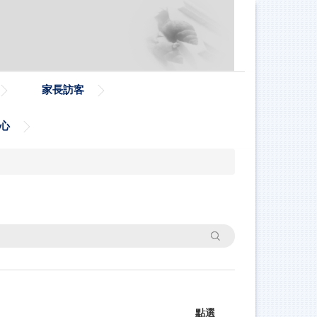
家長訪客
心
搜尋
點選