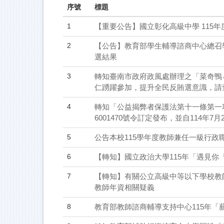
序號
標題
1
【重要公告】國立彰化高級中學 115
2
【公告】教育部學生輔導諮商中心總召
選結果
3
轉知臺南市政府政風處辦理之「菜奇鴨
仁踴躍參加，提升全民反賄選意識，請
4
轉知「公益揭弊者保護法第十一條第一項
6001470號令訂定發布，並自114年7
5
公告本校115學年度教師兼任一級行政
6
【轉知】國立政治大學115年「遇見你
7
【轉知】有關公立高級中等以下學校教
教師年資相關疑義
8
教育部教師諮商輔導支持中心115年「