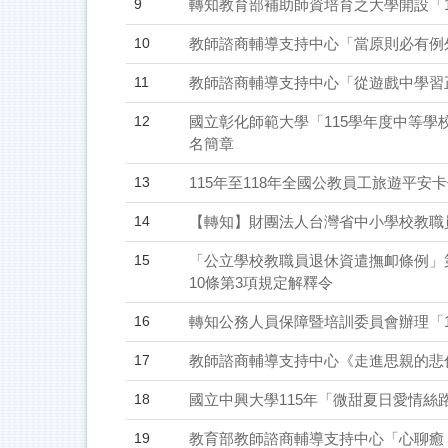
9
轉知教育部補助師資培育之大學開設「
10
教師諮商輔導支持中心「當原則必有例
11
教師諮商輔導支持中心「從遊戲中學習
12
國立彰化師範大學「115學年度中等
名簡章
13
115年至118年全國公教員工旅遊平安
14
【轉知】財團法人台灣省中小學校教職員
15
「公立學校教職員退休資遣撫卹條例」
10條第3項規定解釋令
16
轉知公務人員保障暨培訓委員會辦理「1
17
教師諮商輔導支持中心《走進思親的悲
18
國立中興大學115年「微甜夏日愛情絲
19
教育部教師諮商輔導支持中心「心聊癒