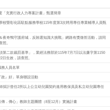
年度「充實行政人力專案計畫」甄選簡章
學校暨彰化區駐點服務學校115年度第3次聘用專任專業輔導人員甄
＆夜奇鴨守護府城．反賄選知識大挑戰」網路有獎徵答活動，請同
查照。
第二款裁罰基準」，業經法務部於115年7月7日以法廉字第1150
月22日生效，請查照。
職務人員名單
『政』好」單身聯誼活動
師採計曾任2所以上公立幼兒園契約進用教保員及私立幼兒園專任
薪傳．傳心」教師主題團體（8至12月）實施計畫