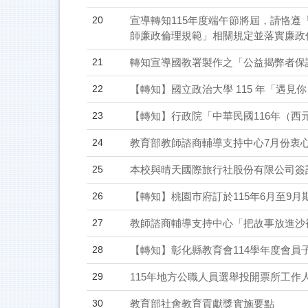
20
宣導轉知115年度端午節將屆，請恪
師廉政倫理規範」相關規定並落實廉政
21
轉知宣導國教署製作之「公益揭弊者保
22
【轉知】國立政治大學 115 年「遇
23
【轉知】行政院「中華民國116年（西
24
教育部教師諮商輔導支持中心7月份衷心
25
本校與晴天國際旅行社股份有限公司簽
26
【轉知】桃園市府訂於115年6月至9
27
教師諮商輔導支持中心「把故事放進沙
28
【轉知】彰化縣教育會114學年度會員
29
115年地方公職人員選舉投開票所工作
30
教育部社會教育貢獻獎實施要點