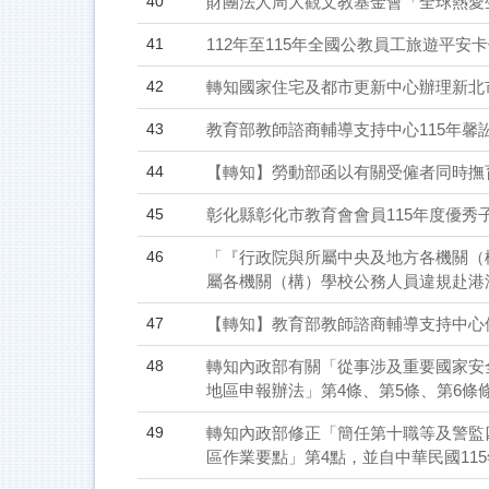
40
財團法人周大觀文教基金會「全球熱愛
41
112年至115年全國公教員工旅遊平
42
轉知國家住宅及都市更新中心辦理新北
43
教育部教師諮商輔導支持中心115年馨
44
【轉知】勞動部函以有關受僱者同時撫
45
彰化縣彰化市教育會會員115年度優秀
46
「『行政院與所屬中央及地方各機關（
屬各機關（構）學校公務人員違規赴港
47
【轉知】教育部教師諮商輔導支持中心
48
轉知內政部有關「從事涉及重要國家安
地區申報辦法」第4條、第5條、第6條
49
轉知內政部修正「簡任第十職等及警監
區作業要點」第4點，並自中華民國115