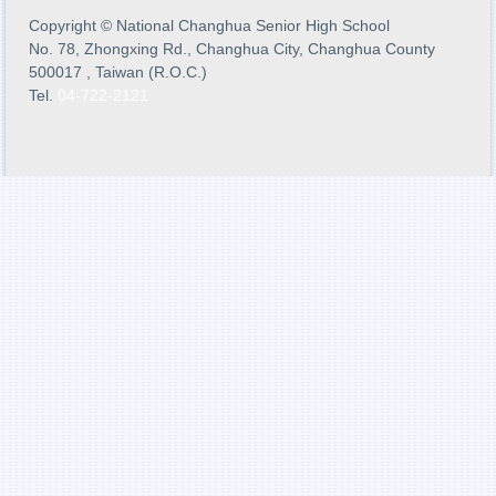
Copyright
©
National Changhua Senior High School
No. 78, Zhongxing Rd., Changhua City, Changhua County
500017 , Taiwan (R.O.C.)
Tel.
04-722-2121