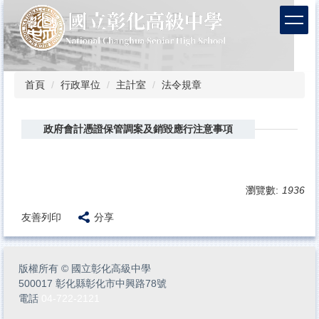
跳
到
主
要
內
容
首頁
行政單位
主計室
法令規章
區
政府會計憑證保管調案及銷毀應行注意事項
瀏覽數:
1936
友善列印
分享
版權所有
©
國立彰化高級中學
500017 彰化縣彰化市中興路78號
電話
04-722-2121