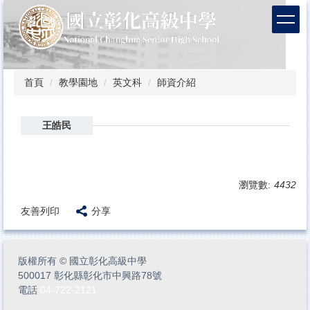
跳
到
主
要
內
容
首頁
教學園地
英文科
師資介紹
區
王皓民
瀏覽數:
4432
友善列印
分享
版權所有
©
國立彰化高級中學
500017 彰化縣彰化市中興路78號
電話
04-722-2121