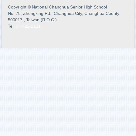
Copyright
©
National Changhua Senior High School
No. 78, Zhongxing Rd., Changhua City, Changhua County
500017 , Taiwan (R.O.C.)
Tel.
04-722-2121