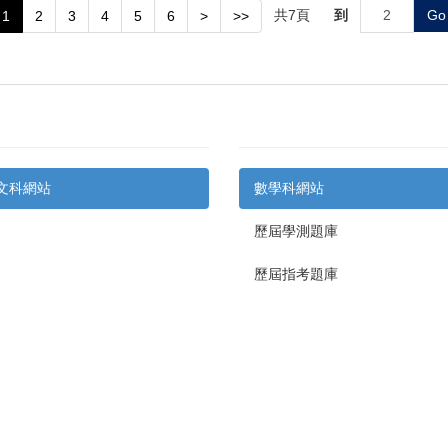
共
7
頁
到
Go
1
2
3
4
5
6
>
>>
文科網站
數學科網站
歷屆學測題庫
歷屆指考題庫