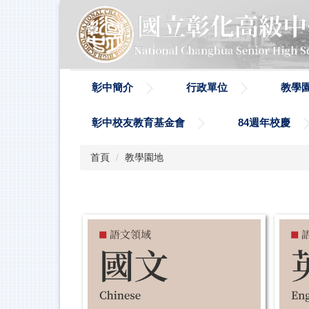
跳
到
主
要
內
容
彰中簡介
行政單位
教學
區
彰中校友教育基金會
84週年校慶
首頁
教學園地