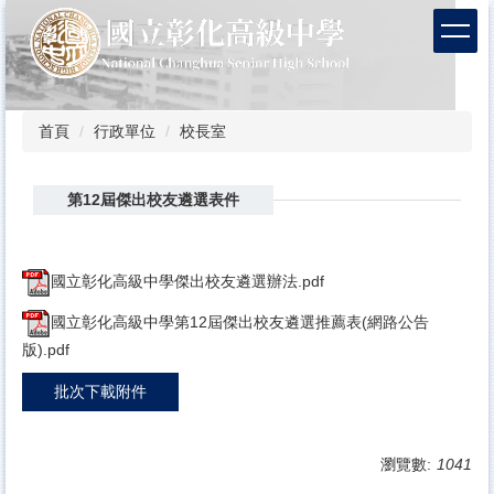
跳
到
主
要
內
容
首頁
行政單位
校長室
區
第12屆傑出校友遴選表件
國立彰化高級中學傑出校友遴選辦法.pdf
國立彰化高級中學第12屆傑出校友遴選推薦表(網路公告
版).pdf
批次下載附件
瀏覽數:
1041