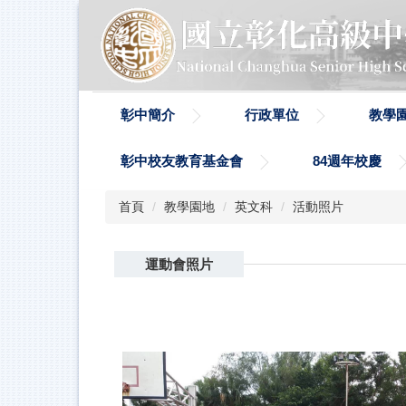
跳
到
主
要
內
容
彰中簡介
行政單位
教學
區
彰中校友教育基金會
84週年校慶
首頁
教學園地
英文科
活動照片
運動會照片