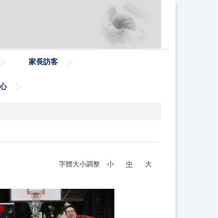
家長訪客
心
字體大小調整
小
中
大