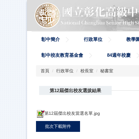
跳
到
主
要
內
容
彰中簡介
行政單位
教學
區
彰中校友教育基金會
84週年校慶
首頁
行政單位
校長室
秘書室
第12屆傑出校友選拔結果
第12屆傑出校友當選名單.jpg
批次下載附件