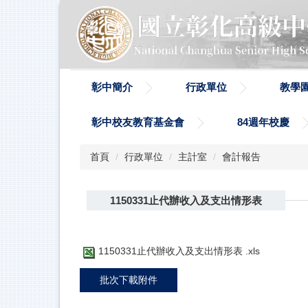
跳
到
主
要
內
容
彰中簡介
行政單位
教學
區
彰中校友教育基金會
84週年校慶
首頁
行政單位
主計室
會計報告
1150331止代辦收入及支出情形表
1150331止代辦收入及支出情形表 .xls
批次下載附件