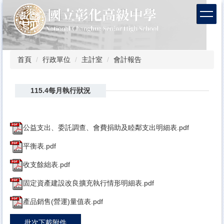
跳
到
主
要
內
容
首頁
行政單位
主計室
會計報告
區
115.4每月執行狀況
公益支出、委託調查、會費捐助及睦鄰支出明細表.pdf
平衡表.pdf
收支餘絀表.pdf
固定資產建設改良擴充執行情形明細表.pdf
產品銷售(營運)量值表.pdf
批次下載附件