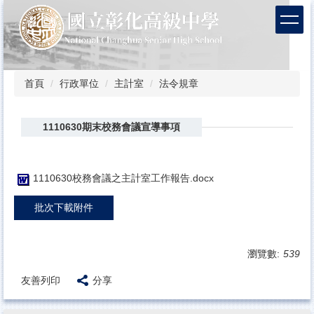
跳
到
主
要
內
容
首頁
行政單位
主計室
法令規章
區
1110630期末校務會議宣導事項
1110630校務會議之主計室工作報告.docx
批次下載附件
瀏覽數:
539
友善列印
分享