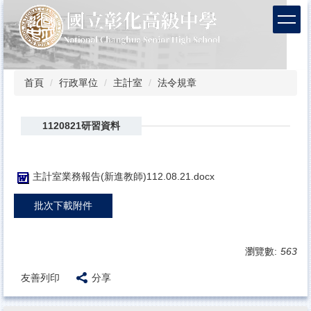
跳
到
主
要
內
容
首頁
行政單位
主計室
法令規章
區
1120821研習資料
主計室業務報告(新進教師)112.08.21.docx
批次下載附件
瀏覽數:
563
友善列印
分享