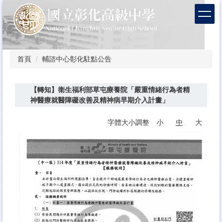
跳
到
主
要
內
容
首頁
輔諮中心彰化駐點公告
區
【轉知】衛生福利部草屯療養院「嚴重情緒行為者精
神醫療就醫障礙改善及精神病早期介入計畫」
字體大小調整
小
中
大