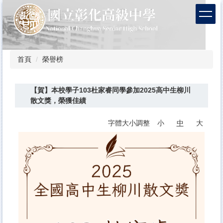
跳
到
主
要
內
容
首頁
榮譽榜
區
【賀】本校學子103杜家睿同學參加2025高中生柳川
散文獎，榮獲佳績
字體大小調整
小
中
大