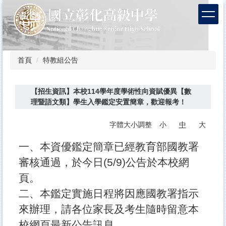
跳
到
主
要
內
容
首頁
特教組公告
區
【招生資訊】本校114學年度學術性向資賦優異【數
理暨語文類】學生入學鑑定安置簡章，歡迎報考！
字體大小調整
小
中
大
一、本資優鑑定簡章已經教育部國教署
審核通過，於今日(5/9)公告於本校網
頁。
二、本鑑定實施日程將因應國教署指示
來辦理，請各位家長及考生隨時留意本
校網頁最新公告訊息。