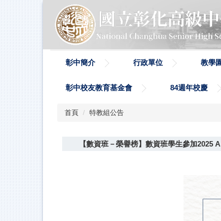
跳
到
主
要
內
容
彰中簡介
行政單位
教學
區
彰中校友教育基金會
84週年校慶
首頁
特教組公告
【數資班－榮譽榜】數資班學生參加2025 A