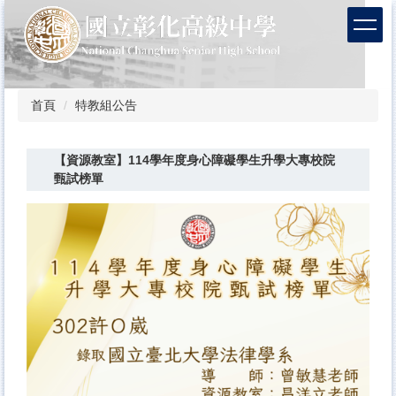
跳
到
主
要
內
容
首頁
特教組公告
區
【資源教室】114學年度身心障礙學生升學大專校院
甄試榜單