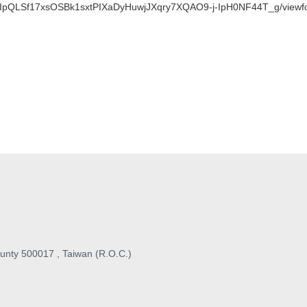
/1FAIpQLSf17xsOSBk1sxtPIXaDyHuwjJXqry7XQAO9-j-IpH0NF44T_g/viewf
unty 500017 , Taiwan (R.O.C.)