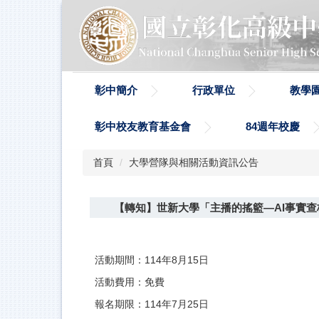
跳
到
主
要
內
容
彰中簡介
行政單位
教學
區
彰中校友教育基金會
84週年校慶
首頁
大學營隊與相關活動資訊公告
【轉知】世新大學「主播的搖籃—AI事實
活動期間：114年8月15日
活動費用：免費
報名期限：114年7月25日