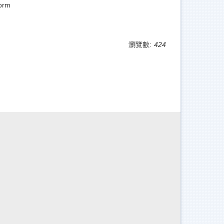
orm
瀏覽數:
424