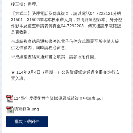
樓三樓）辦理。
【方式二】受理電話及傳真複查，請以電話04-7222121分機
31501、31502聯絡本校承辦人員，並將評量證影本、身分證
件影本及複查申請表傳真至04-7292203，傳真後請來電確認
是否收到。
※成績複查結果通知書將以電子信件方式回覆至所申請人提
供之信箱內，屆時請務必留意。
※成績複查結果通知書之填寫，請參照附件圖。
★ 114年8月4日（星期一）公告資優鑑定通過名冊並進行安
置入班。
114學年度學術性向資賦優異成績複查申請表.pdf
填寫範例.png
批次下載附件