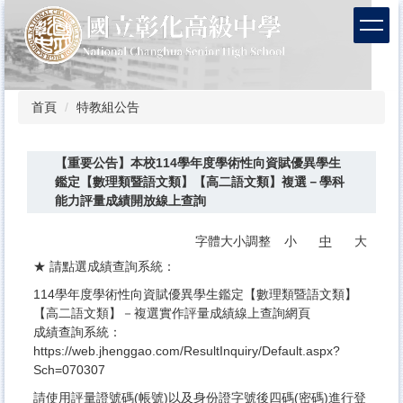
跳
到
主
要
內
容
首頁
特教組公告
區
【重要公告】本校114學年度學術性向資賦優異學生
鑑定【數理類暨語文類】【高二語文類】複選－學科
能力評量成績開放線上查詢
字體大小調整
小
中
大
★ 請點選成績查詢系統：
114學年度學術性向資賦優異學生鑑定【數理類暨語文類】
【高二語文類】－複選實作評量成績線上查詢網頁
成績查詢系統：
https://web.jhenggao.com/ResultInquiry/Default.aspx?
Sch=070307
請使用評量證號碼(帳號)以及身份證字號後四碼(密碼)進行登