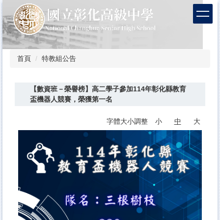
跳
到
主
要
內
容
首頁
特教組公告
區
【數資班－榮譽榜】高二學子參加114年彰化縣教育
盃機器人競賽，榮獲第一名
字體大小調整
小
中
大