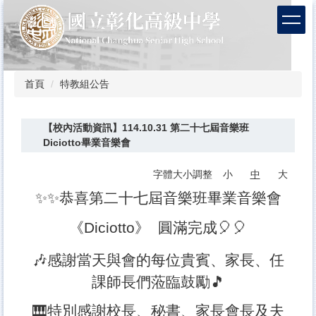
跳
到
主
要
內
容
首頁
特教組公告
區
【校內活動資訊】114.10.31 第二十七屆音樂班
Diciotto畢業音樂會
字體大小調整
小
中
大
✨✨恭喜第二十七屆音樂班畢業音樂會
《Diciotto》 圓滿完成🎈🎈
🎶感謝當天與會的每位貴賓、家長、任
課師長們蒞臨鼓勵🎵
🎹特別感謝校長、秘書、家長會長及夫