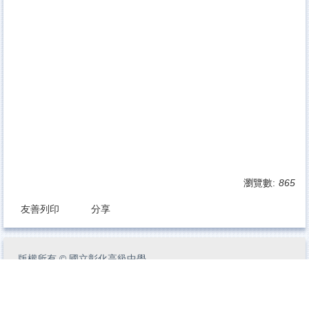
瀏覽數:
865
友善列印
分享
版權所有
©
國立彰化高級中學
500017 彰化縣彰化市中興路78號
電話
04-722-2121