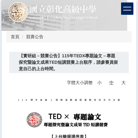
跳
到
主
要
內
容
首頁
競賽公告
區
【實研組－競賽公告】115年TEDX專題論文－專題
探究暨論文成果TED短講競賽上台順序，請參賽員留
意自己的上台時間。
字體大小調整
小
中
大