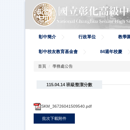
跳
到
主
要
內
容
彰中簡介
行政單位
教學
區
彰中校友教育基金會
84週年校慶
首頁
學務處公告
115.04.14 班級整潔分數
SKM_36726041509540.pdf
批次下載附件