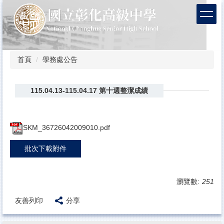
跳
到
主
要
內
容
首頁
學務處公告
區
115.04.13-115.04.17 第十週整潔成績
SKM_36726042009010.pdf
批次下載附件
瀏覽數:
251
友善列印
分享