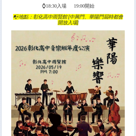
⌚
18:30入場
19:00
開始
📭
地點：彰化高中雨賢館 [中興門、華陽門屆時都會
開放入場]