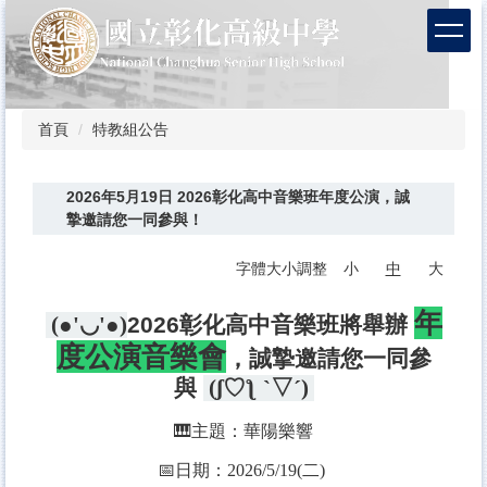
跳
到
主
要
內
容
首頁
特教組公告
區
2026年5月19日 2026彰化高中音樂班年度公演，誠
摯邀請您一同參與！
字體大小調整
小
中
大
年
(●'◡'●)
2026彰化高中音樂班將舉辦
度公演音樂會
，誠摯邀請您一同參
與
(´▽` ʃ♡ƪ)
🎹主題：華陽樂響
📅日期：
2026/5/19(二)