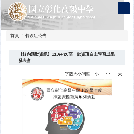
跳
到
主
要
內
容
首頁
特教組公告
區
【校內活動資訊】110/4/20高一數資班自主學習成果
發表會
字體大小調整
小
中
大