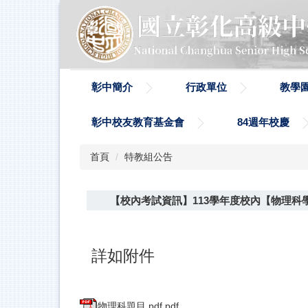
跳
到
主
要
內
容
彰中簡介
行政單位
教學
區
彰中校友教育基金會
84週年校慶
首頁
特教組公告
【校內考試資訊】113學年度校內【物理科
詳如附件
物理科題目.pdf.pdf