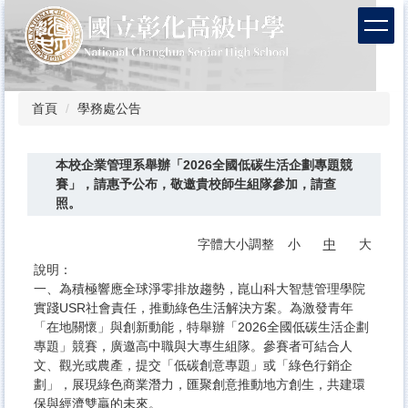
跳
到
主
要
內
容
首頁
學務處公告
區
本校企業管理系舉辦「2026全國低碳生活企劃專題競
賽」，請惠予公布，敬邀貴校師生組隊參加，請查
照。
字體大小調整
小
中
大
說明：
一、為積極響應全球淨零排放趨勢，崑山科大智慧管理學院
實踐USR社會責任，推動綠色生活解決方案。為激發青年
「在地關懷」與創新動能，特舉辦「2026全國低碳生活企劃
專題」競賽，廣邀高中職與大專生組隊。參賽者可結合人
文、觀光或農產，提交「低碳創意專題」或「綠色行銷企
劃」，展現綠色商業潛力，匯聚創意推動地方創生，共建環
保與經濟雙贏的未來。