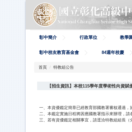
跳
到
主
要
內
容
彰中簡介
行政單位
教學
區
彰中校友教育基金會
84週年校慶
首頁
特教組公告
【招生資訊】本校115學年度學術性向資
一、本資優鑑定簡章已經教育部國教署審核通過，於今
二、本鑑定實施日程將因應國教署指示來辦理，請
三、若有資優鑑定相關事宜，請逕洽特教組組長（分機：