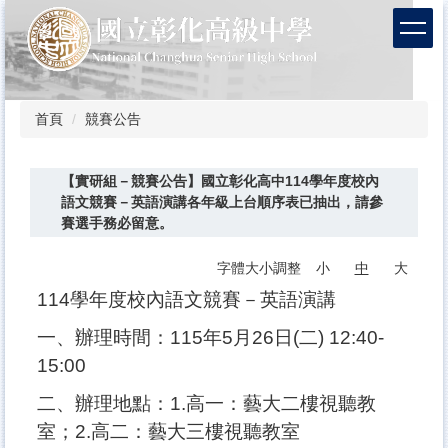
跳
到
主
要
內
容
首頁
競賽公告
區
【實研組－競賽公告】國立彰化高中114學年度校內
語文競賽－英語演講各年級上台順序表已抽出，請參
賽選手務必留意。
字體大小調整
小
中
大
114學年度校內語文競賽－英語演講
一、辦理時間：115年5月26日(二) 12:40-
15:00
二、辦理地點：1.高一：藝大二樓視聽教
室；2.高二：藝大三樓視聽教室