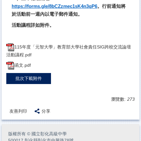
https://forms.gle/8bCZzmec1sK4n3qP6
。行前通知將
於活動前一週內以電子郵件通知。
活動議程詳如附件。
115年度「元智大學」教育部大學社會責任SIG跨校交流論壇
活動議程.pdf
函文.pdf
批次下載附件
瀏覽數:
273
友善列印
分享
版權所有
©
國立彰化高級中學
500017 彰化縣彰化市中興路78號