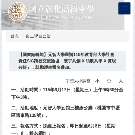
跳
到
主
要
內
容
首頁
自主學習公告
區
【圖書館轉知】元智大學舉辦115年教育部大學社會
責任SIG跨校交流論壇「寰宇共創 X 領航共學 X 實現
共好」，鼓勵師生報名參加。
字體大小調整
小
中
大
一、活動時間：115年6月17日（星期三）上午9時30分至
下午3時。
二、活動地點：元智大學五館三樓彥公廳（桃園市中壢
區遠東路135號）。
三、報名方式：採線上報名，即日起至6月8日（星期
一）止，報名網址：