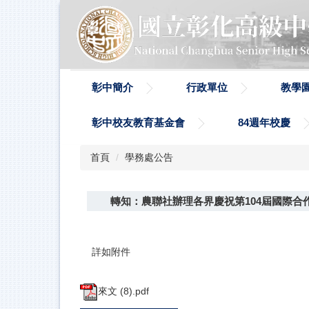
跳
到
主
要
內
容
彰中簡介
行政單位
教學
區
彰中校友教育基金會
84週年校慶
首頁
學務處公告
轉知：農聯社辦理各界慶祝第104屆國際合
詳如附件
來文 (8).pdf