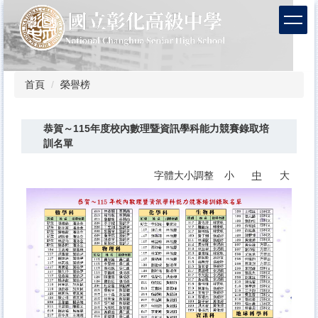
跳
到
主
要
內
容
首頁
榮譽榜
區
恭賀～115年度校內數理暨資訊學科能力競賽錄取培
訓名單
字體大小調整
小
中
大