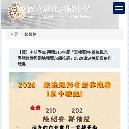
跳
到
主
要
內
容
首頁
榮譽榜
區
【賀】本校學生 榮獲115年度「宜棲臺南-數位觀光
導覽建置與濕地環境永續推廣」2026旅遊短影音創作
競賽