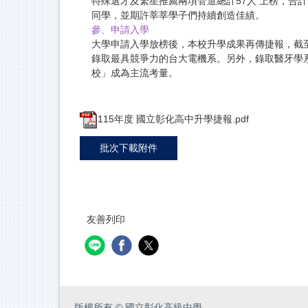
特殊選才及繁星推薦兩項管道總計57人 上榜，合計
同學，並期許莘莘學子們持續創造佳績。
參、申請入學
大學申請入學放榜後，本校升學成果再傳捷報，截至
錄取最具競爭力的台大電機系。另外，錄取醫牙學
校」成為主流考量。
115年度 國立彰化高中升學捷報.pdf
批次下載附件
友善列印
版權所有
©
國立彰化高級中學