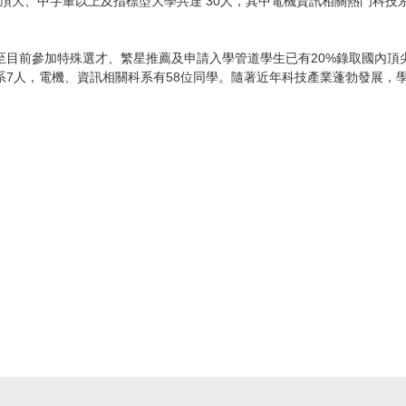
頂大、中字輩以上及指標型大學共達 30人，其中電機資訊相關熱門科技系所
目前參加特殊選才、繁星推薦及申請入學管道學生已有20%錄取國內頂尖
系7人，電機、資訊相關科系有58位同學。隨著近年科技產業蓬勃發展，