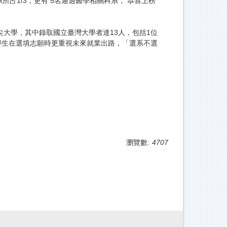
占1/3，更有 5名通過醫學相關科系， 恭喜上榜
大學，其中錄取國立臺灣大學者達13人，包括1位
學生在選填志願時更重視未來就業出路，「選系不選
瀏覽數:
4707