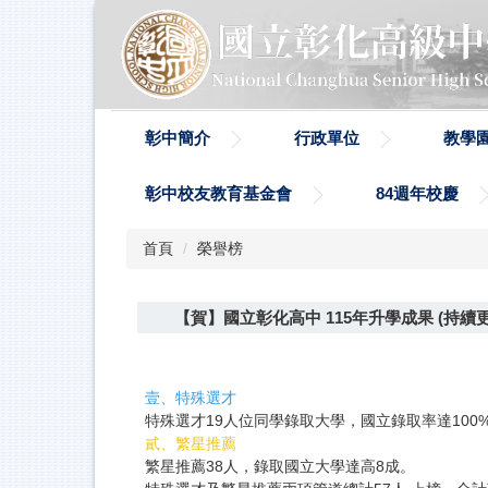
跳
到
主
要
內
容
彰中簡介
行政單位
教學
區
彰中校友教育基金會
84週年校慶
首頁
榮譽榜
【賀】國立彰化高中 115年升學成果 (持續
壹、特殊選才
特殊選才19人位同學錄取大學，國立錄取率達10
貳、繁星推薦
繁星推薦38人，錄取國立大學達高8成。