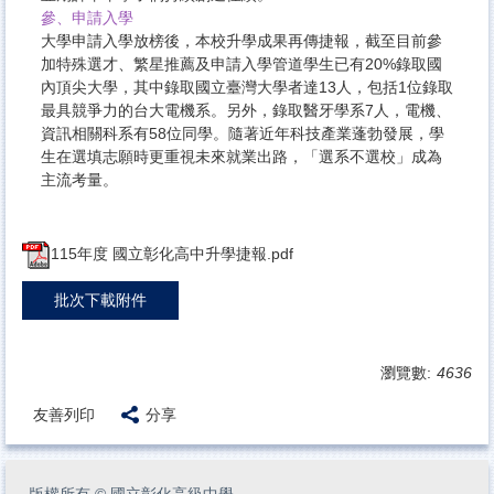
參、申請入學
大學申請入學放榜後，本校升學成果再傳捷報，截至目前參
加特殊選才、繁星推薦及申請入學管道學生已有20%錄取國
內頂尖大學，其中錄取國立臺灣大學者達13人，包括1位錄取
最具競爭力的台大電機系。另外，錄取醫牙學系7人，電機、
資訊相關科系有58位同學。隨著近年科技產業蓬勃發展，學
生在選填志願時更重視未來就業出路，「選系不選校」成為
主流考量。
115年度 國立彰化高中升學捷報.pdf
批次下載附件
瀏覽數:
4636
友善列印
分享
版權所有
©
國立彰化高級中學