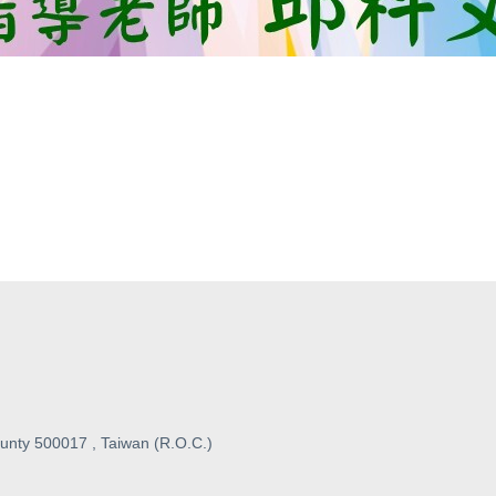
unty 500017 , Taiwan (R.O.C.)