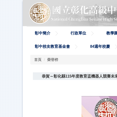
跳
到
主
要
內
容
彰中簡介
行政單位
教學
區
彰中校友教育基金會
84週年校慶
首頁
榮譽榜
恭賀～彰化縣115年度教育盃機器人競賽未