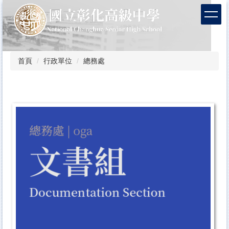
跳
到
主
要
內
容
首頁
行政單位
總務處
區