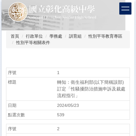
跳
到
主
要
內
容
首頁
行政單位
學務處
訓育組
性別平等教育專區
區
性別平等相關表件
1
轉知：衛生福利部(以下簡稱該部)
訂定「性騷擾防治措施申訴及裁處
流程指引」
2024/05/23
539
2