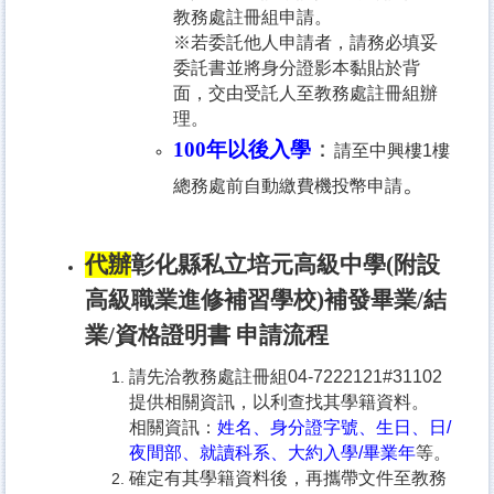
教務處註冊組申請。
※若委託他人申請者，請務必填妥
委託書並將身分證影本黏貼於背
面，交由受託人至教務處註冊組辦
理。
：
100年以後入學
請至中興樓1樓
。
總務處前自動繳費機投幣申請
代辦
彰化縣私立培元高級中學(附設
高級職業進修補習學校)補發畢業/結
業/資格證明書 申請流程
請先洽教務處註冊組04-7222121#31102
提供相關資訊，以利查找其學籍資料。
相關資訊：
姓名、身分證字號、生日、日/
夜間部、就讀科系、大約入學/畢業年
等。
確定有其學籍資料後，再攜帶文件至教務