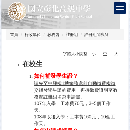
跳
到
主
要
內
容
首頁
行政單位
教務處
註冊組
註冊組問與答
區
字體大小調整
小
中
大
在校生
如何補發
學生證？
請先至中興樓1樓總務處前自動繳費機繳
交補發學生證的費用，再持繳費證明至教
務處註冊組填寫申請書。
107年入學：工本費70元，3~5個工作
天。
108年以後入學：工本費160元，10個工
作天。