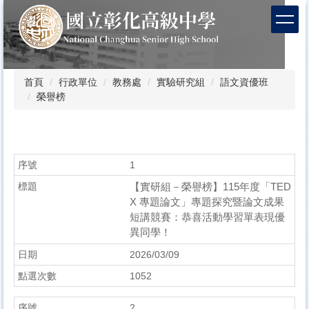
跳
到
主
要
內
容
首頁
行政單位
教務處
實驗研究組
語文資優班
區
榮譽榜
1
【實研組－榮譽榜】115年度「TED
X 專題論文」專題探究暨論文成果
短講競賽：恭喜活動學習單表現優
異同學！
2026/03/09
1052
2