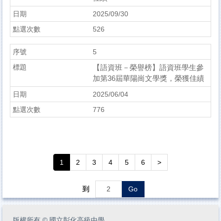
2025/09/30
526
5
【語資班－榮譽榜】語資班學生參
加第36屆華陽崗文學獎，榮獲佳績
2025/06/04
776
1
2
3
4
5
6
>
到
Go
版權所有
©
國立彰化高級中學