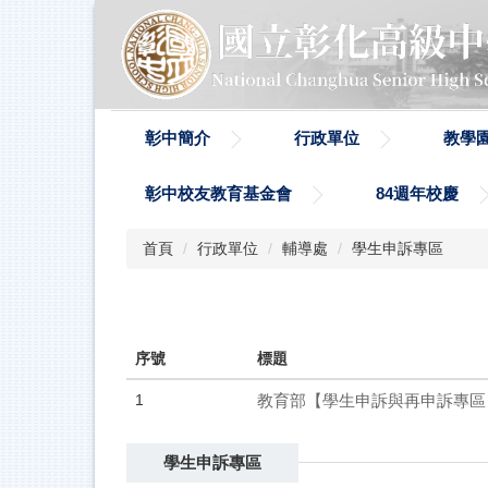
跳
到
主
要
內
容
彰中簡介
行政單位
教學
區
彰中校友教育基金會
84週年校慶
首頁
行政單位
輔導處
學生申訴專區
序號
標題
1
教育部【學生申訴與再申訴專區
學生申訴專區