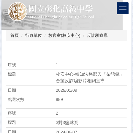
跳
到
主
要
內
容
首頁
行政單位
教官室(校安中心)
反詐騙宣導
區
1
校安中心-轉知法務部與「柴語錄」
合製反詐騙影片相關宣導
2025/01/09
859
2
3對3籃球賽
2024/06/07