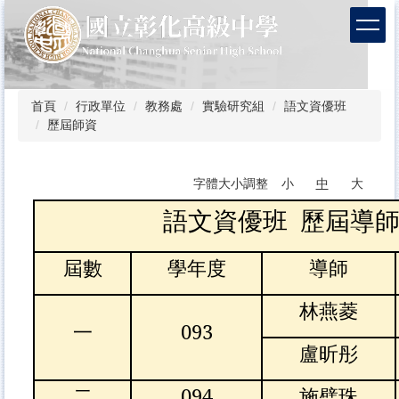
跳
到
主
要
內
容
首頁
行政單位
教務處
實驗研究組
語文資優班
區
歷屆師資
字體大小調整
小
中
大
語文資優班 歷屆導
屆數
學年度
導師
林燕菱
一
093
盧昕彤
二
094
施璧珠