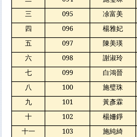
三
095
凃富美
四
096
楊雅妃
五
097
陳美瑛
六
098
謝淑玲
七
099
白鴻晉
八
100
施璧珠
九
101
黃彥霖
十
102
楊姍錚
十一
103
施純綺