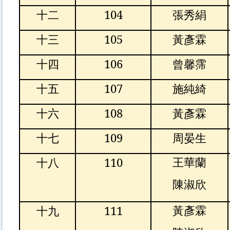
十二
104
張秀絹
十三
105
黃彥霖
十四
106
曾馨霈
十五
107
施純綺
十六
108
黃彥霖
十七
109
周晏生
十八
110
王華蘭
陳淑欣
十九
111
黃彥霖