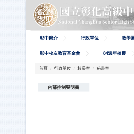
跳
到
主
要
內
容
彰中簡介
行政單位
教學
區
彰中校友教育基金會
84週年校慶
首頁
行政單位
校長室
秘書室
內部控制聲明書